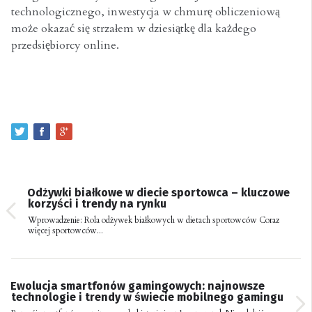
technologicznego, inwestycja w chmurę obliczeniową
może okazać się strzałem w dziesiątkę dla każdego
przedsiębiorcy online.
Odżywki białkowe w diecie sportowca – kluczowe
korzyści i trendy na rynku
Wprowadzenie: Rola odżywek białkowych w dietach sportowców Coraz
więcej sportowców...
Ewolucja smartfonów gamingowych: najnowsze
technologie i trendy w świecie mobilnego gamingu