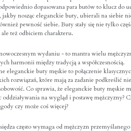
odpowiednio dopasowana para butów to klucz do 
, jakby nosząc eleganckie buty, ubierali na siebie ni
również pewność siebie. Buty stały się nie tylko częś
 ale też odbiciem charakteru.
 nowoczesnym wydaniu - to mantra wielu mężczyz
ych harmonii między tradycją a współczesnością.
e eleganckie buty męskie to połączenie klasyczn
ich rozwiązań, które mają za zadanie podkreślić nie 
osobowość. Co sprawia, że eleganckie buty męskie m
 oddziaływania na wygląd i postawę mężczyzny? Cz
gody czy może coś więcej?
księdza często wymaga od mężczyzn przemyślaneg