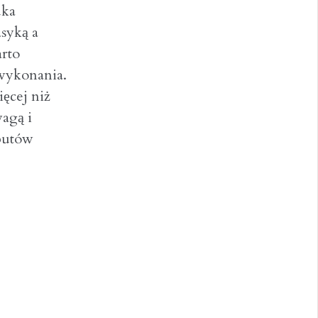
uka
syką a
arto
 wykonania.
ęcej niż
agą i
 butów