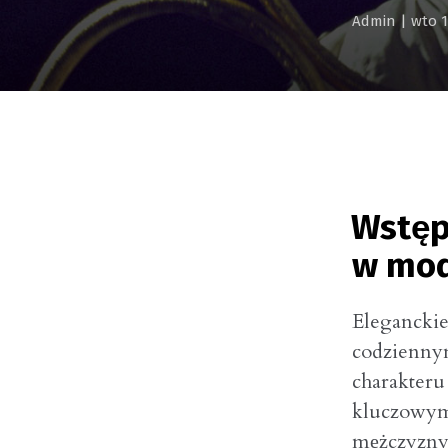
Admin
|
wto 
Wstęp
w mod
Eleganckie
codziennym
charakteru 
kluczowym 
mężczyzny