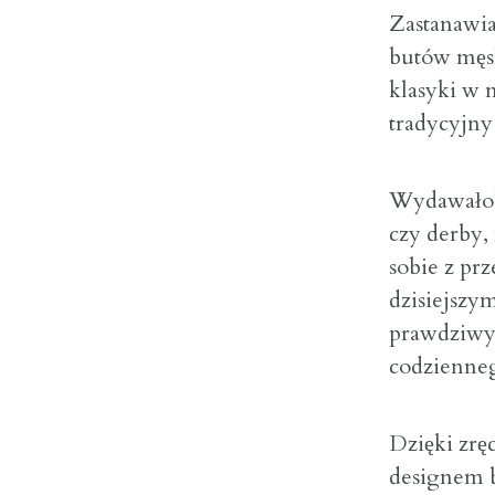
Zastanawia
butów męsk
klasyki w 
tradycyjny
Wydawałoby
czy derby,
sobie z pr
dzisiejszy
prawdziwy 
codzienneg
Dzięki zrę
designem 