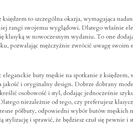
z księdzem to szczególna okazja, wymagająca nadan
ej rangi swojemu wyglądowi. Dlatego właśnie el
 się klasyką w nowoczesnym wydaniu. To one dodaj
roku, pozwalając mężczyźnie zwrócić uwagę swoim
 eleganckie buty męskie na spotkanie z księdzem, 
a jakość i oryginalny design. Dobrze dobrany mod
kreślić osobowość i styl, dodając jednocześnie szyku
 Dlatego niezależnie od tego, czy preferujesz klasyc
zesne półbuty, odpowiedni wybór butów męskich 
ą stylizację i sprawić, że będziesz czuł się pewnie i 