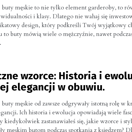
 buty męskie to nie tylko element garderoby, to r
widualności i klasy. Dlatego nie wahaj się inwesto
nikatowy design, który podkreśli Twój wyjątkowy ch
 to buty mówią wiele o mężczyźnie, nawet podczas
.
zne wzorce: Historia i ewol
ej elegancji w obuwiu.
 buty męskie od zawsze odgrywały istotną rolę w 
gancji. Ich historia i ewolucja opowiadają wiele fa
zy kiedykolwiek zastanawiałeś się, jakie wzorce i sty
ły męskim butom podczas spotkania z księdzem? Dl