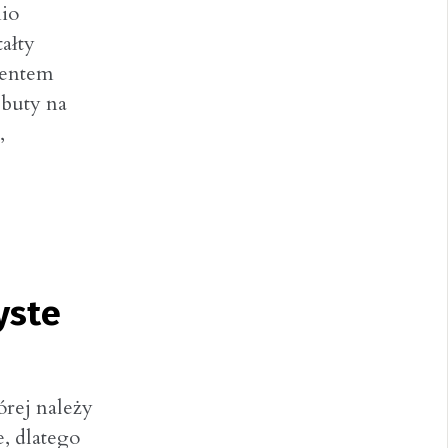
io
ałty
ementem
 buty na
,
yste
órej należy
, dlatego