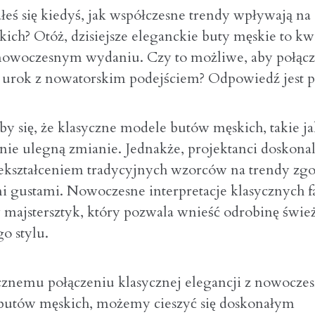
łeś się kiedyś, jak współczesne trendy wpływają na
ich? Otóż, dzisiejsze eleganckie buty męskie to kw
nowoczesnym wydaniu. Czy to możliwe, aby połąc
 urok z nowatorskim podejściem? Odpowiedź jest pr
 się, że klasyczne modele butów męskich, takie ja
 nie ulegną zmianie. Jednakże, projektanci doskonal
zekształceniem tradycyjnych wzorców na trendy zg
mi gustami. Nowoczesne interpretacje klasycznych 
majstersztyk, który pozwala wnieść odrobinę śwież
o stylu.
cznemu połączeniu klasycznej elegancji z nowocz
butów męskich, możemy cieszyć się doskonałym