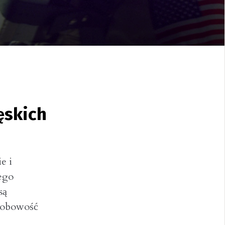
ęskich
e i
ego
są
osobowość