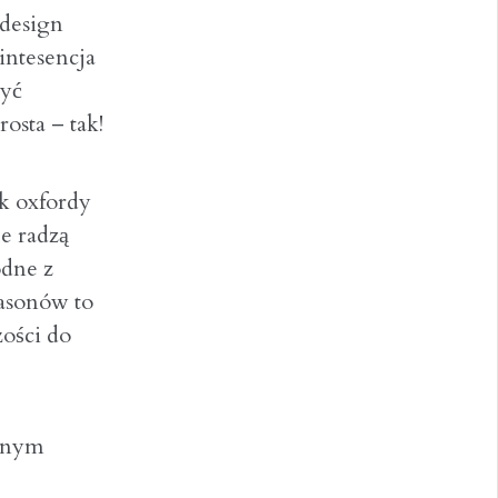
 design
intesencja
zyć
osta – tak!
k oxfordy
e radzą
odne z
fasonów to
ości do
esnym