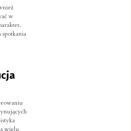
ównież
wać w
arakter.
 spotkania
ucja
kreowaniu
scynujących
listyka
a wielu