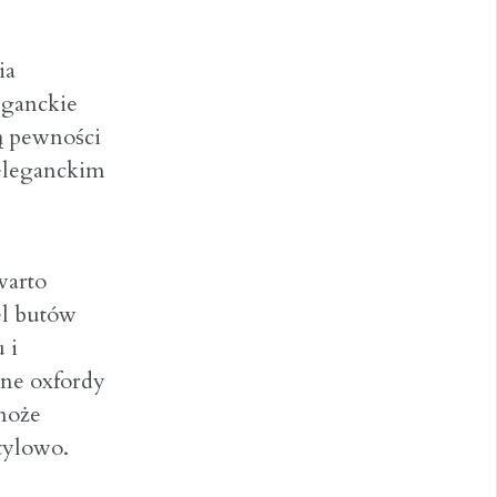
ia
eganckie
ą pewności
 eleganckim
warto
el butów
 i
zne oxfordy
może
stylowo.