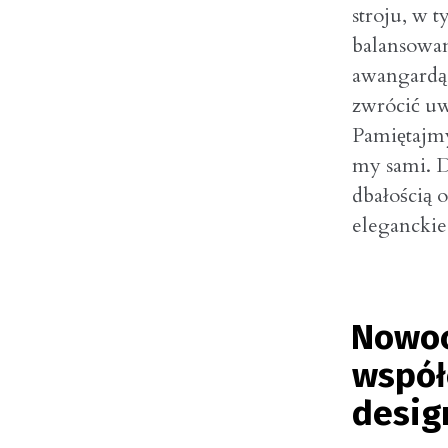
stroju, w 
balansowan
awangardą.
zwrócić uw
Pamiętajmy
my sami. D
dbałością 
eleganckie
Nowoc
współ
desig