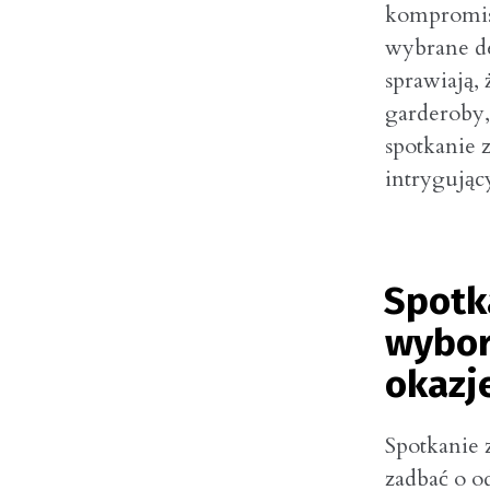
kompromis
wybrane de
sprawiają,
garderoby,
spotkanie 
intrygują
Spotk
wybor
okazj
Spotkanie 
zadbać o o