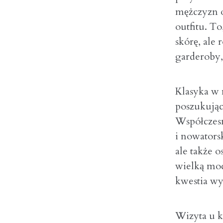
mężczyzn 
outfitu. To
skórę, ale 
garderoby,
Klasyka w
poszukując
Współczesn
i nowatorsk
ale także 
wielką moc
kwestia wy
Wizyta u 