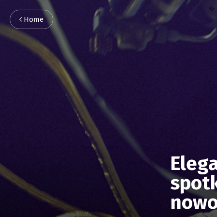
Home
Elega
spotk
nowo