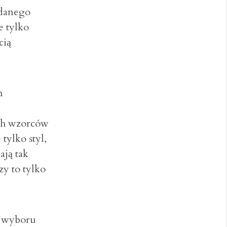
udanego
e tylko
cią
n
ych wzorców
tylko styl,
ają tak
y to tylko
o wyboru