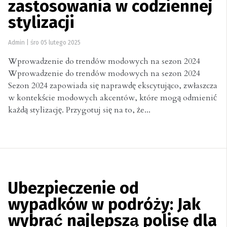
zastosowania w codziennej
stylizacji
Admin
|
śro 05 lutego 2025
Wprowadzenie do trendów modowych na sezon 2024
Wprowadzenie do trendów modowych na sezon 2024
Sezon 2024 zapowiada się naprawdę ekscytująco, zwłaszcza
w kontekście modowych akcentów, które mogą odmienić
każdą stylizację. Przygotuj się na to, że...
Ubezpieczenie od
wypadków w podróży: Jak
wybrać najlepszą polisę dla